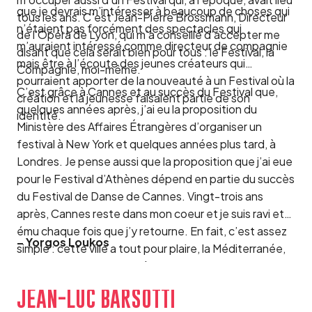
que je devrais m’intéresser à beaucoup de choses qui
tous les ans. C’est Jean-Pierre Brossmann, Directeur
n’étaient pas forcément des spectacles qui
de l’Opéra de Lyon, qui m’a conseillé d’accepter me
m’auraient intéressé comme directeur de compagnie
disant que cela serait bien pour tous : le Festival, la
mais être à l’écoute des jeunes créateurs qui
Compagnie, moi-même.
pourraient apporter de la nouveauté à un Festival où la
C’est grâce à Cannes et au succès du Festival que,
création et la jeunesse faisaient partie de son
quelques années après, j’ai eu la proposition du
identité.
Ministère des Affaires Étrangères d’organiser un
festival à New York et quelques années plus tard, à
Londres. Je pense aussi que la proposition que j’ai eue
pour le Festival d’Athènes dépend en partie du succès
du Festival de Danse de Cannes. Vingt-trois ans
après, Cannes reste dans mon coeur et je suis ravi et
ému chaque fois que j’y retourne. En fait, c’est assez
– Yorgos Loukos
simple : cette ville a tout pour plaire, la Méditerranée,
le soleil et la culture, un véritable bonheur. »
JEAN-LUC BARSOTTI