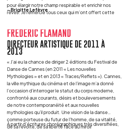
pour élargir notre champ respirable et enrichir nos
– Brigitte Lefèvre
rêves. Je remercie tous ceux qui m’ont offert cette
belle aventure, et en particulier David Lisnard, Maire de
Cannes, qui m’a donné la possibilité de tisser ces liens
FRÉDÉRIC FLAMAND
afin de rendre la vie plus belle. »
DIRECTEUR ARTISTIQUE DE 2011 À
2013
« J’ai eu la chance de diriger 2 éditions du Festival de
Danse de Cannes (en 2011 « Les nouvelles
Mythologies » et en 2013 « Traces/Reflets »). Cannes,
la ville mythique du cinéma et de l’image m’a donné
l’occasion d’interroger le statut du corps moderne,
confronté aux courants, désirs et bouleversements
de notre contemporanéité et aux nouvelles
mythologies qu’il produit. Une vision de la danse
comme porteuse du futur de l’homme, de sa vitalité,
À partir d’écritures chorégraphiques très diversifiées,
de sa révolte, de sa liberté face au miroir