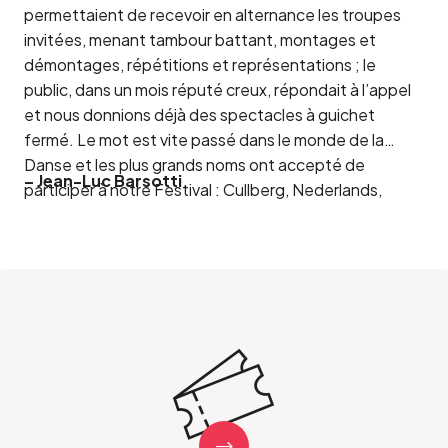
permettaient de recevoir en alternance les troupes
invitées, menant tambour battant, montages et
démontages, répétitions et représentations ; le
public, dans un mois réputé creux, répondait à l’appel
et nous donnions déjà des spectacles à guichet
fermé. Le mot est vite passé dans le monde de la
Danse et les plus grands noms ont accepté de
– Jean-Luc Barsotti
participer à notre Festival : Cullberg, Nederlands,
Scala de Milan, Stuttgart ; mais aussi des formations
moins connues du grand public ont soulevé les salles
par leur talent et leur enthousiasme de danser. »