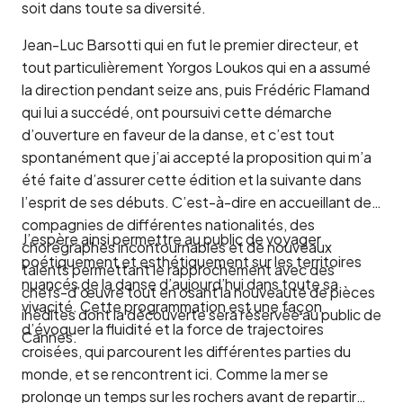
soit dans toute sa diversité.
Jean-Luc Barsotti qui en fut le premier directeur, et
tout particulièrement Yorgos Loukos qui en a assumé
la direction pendant seize ans, puis Frédéric Flamand
qui lui a succédé, ont poursuivi cette démarche
d’ouverture en faveur de la danse, et c’est tout
spontanément que j’ai accepté la proposition qui m’a
été faite d’assurer cette édition et la suivante dans
l’esprit de ses débuts. C’est-à-dire en accueillant des
compagnies de différentes nationalités, des
J’espère ainsi permettre au public de voyager
chorégraphes incontournables et de nouveaux
poétiquement et esthétiquement sur les territoires
talents permettant le rapprochement avec des
nuancés de la danse d’aujourd’hui dans toute sa
chefs-d’œuvre tout en osant la nouveauté de pièces
vivacité. Cette programmation est une façon
inédites dont la découverte sera réservée au public de
d’évoquer la fluidité et la force de trajectoires
Cannes.
croisées, qui parcourent les différentes parties du
monde, et se rencontrent ici. Comme la mer se
prolonge un temps sur les rochers avant de repartir