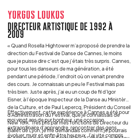
YORGOS LOUKOS
DIRECTEUR ARTISTIQUE DE 1992 À
2009
« Quand Rosella Hightower m’a proposé de prendre la
direction du Festival de Danse de Cannes, le moins
que je puisse dire c’est que j’étais très surpris. Cannes,
pour tous les danseurs de ma génération, a été
pendant une période, l’endroit où on venait prendre
des cours. Je connaissais un peu le Festival mais pas
très bien. Juste après, j’ai eu un coup de fil d’Igor
Eisner, à l’époque Inspecteur de la Danse au Ministère
de la Culture, et de Paul Lepercq, Président du Conseil
Effectivement, cette expérience à Cannes a été pour
d’Administration du Festival, que je connaissais de
moi vingt ans de pur bonheur, une occasion
New York. Très pris par mes fonctions de Directeur du
extraordinaire d’apprendre, rencontrer des gens,
Ballet de Lyon, je me demandais comment je pourrais
évoluer, murir et enfin être heureux. J’ai vite compris
m’occuper aussi d’un Festival qui, à l’époque, avait lieu