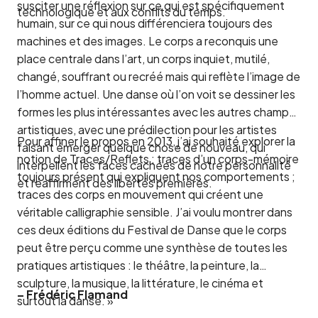
susciter une réflexion sur ce qui est spécifiquement
technologique et aux conflits du temps.
humain, sur ce qui nous différenciera toujours des
machines et des images. Le corps a reconquis une
place centrale dans l’art, un corps inquiet, mutilé,
changé, souffrant ou recréé mais qui reflète l’image de
l’homme actuel. Une danse où l’on voit se dessiner les
formes les plus intéressantes avec les autres champs
artistiques, avec une prédilection pour les artistes
Pour affiner le propos en 2013, j’ai souhaité explorer la
faisant émerger quelque chose de nouveau, qui
notion de Traces/Reflets ; traces d’un corps-mémoire
interpellent les faces cachées de notre personnalité
toujours présent qui expliquent nos comportements ;
et réaffirment des libertés premières.
traces des corps en mouvement qui créent une
véritable calligraphie sensible. J’ai voulu montrer dans
ces deux éditions du Festival de Danse que le corps
peut être perçu comme une synthèse de toutes les
pratiques artistiques : le théâtre, la peinture, la
sculpture, la musique, la littérature, le cinéma et
– Frédéric Flamand
surtout la danse. »