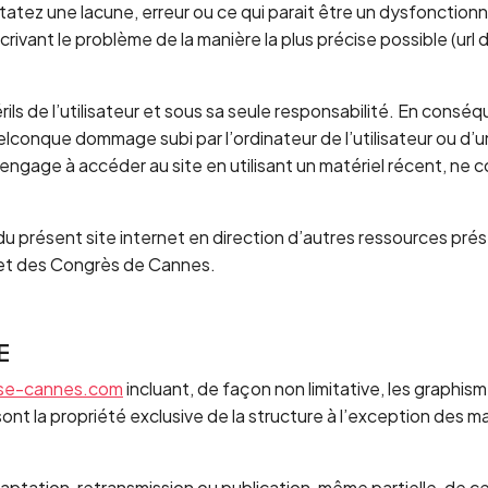
tez une lacune, erreur ou ce qui parait être un dysfonctionnem
rivant le problème de la manière la plus précise possible (ur
rils de l’utilisateur et sous sa seule responsabilité. En cons
elconque dommage subi par l’ordinateur de l’utilisateur ou 
s’engage à accéder au site en utilisant un matériel récent, ne
du présent site internet en direction d’autres ressources prés
s et des Congrès de Cannes.
E
nse-cannes.com
incluant, de façon non limitative, les graphis
e sont la propriété exclusive de la structure à l’exception de
daptation, retransmission ou publication, même partielle, de c