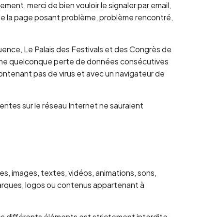
ent, merci de bien vouloir le signaler par email,
l de la page posant problème, problème rencontré,
équence, Le Palais des Festivals et des Congrès de
d’une quelconque perte de données consécutives
 contenant pas de virus et avec un navigateur de
entes sur le réseau Internet ne sauraient
mes, images, textes, vidéos, animations, sons,
s marques, logos ou contenus appartenant à
es différents éléments est strictement interdite