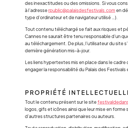
des inexactitudes ou des omissions. Si vous consta
à l’adresse
rpublic@palaisdesfestivals.com
en déc
type d’ordinateur et de navigateur utilisé …).
Tout contenu téléchargé se fait aux risques et pé
Cannes ne saurait être tenu responsable d’un qu
au téléchargement. De plus, l’utilisateur du site 
dernière génération mis-à-jour.
Les liens hypertextes mis en place dans le cadre 
engager la responsabilité du Palais des Festival
PROPRIÉTÉ INTELLECTUELL
Tout le contenu présent sur le site
festivaldeda
logos, gifs et icônes ainsi que leur mise en form
d’autres structures partenaires ou auteurs.
Toute reproduction, distribution, modification, a