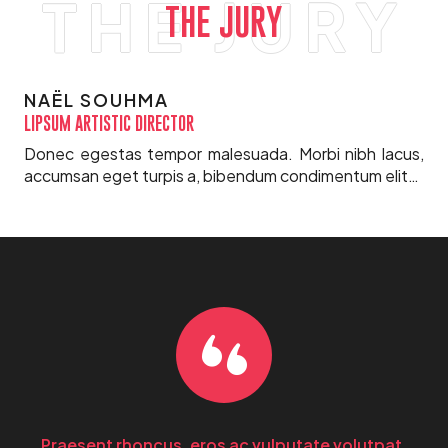
THE JURY
THE JURY
NAËL SOUHMA
NA
LIPSUM ARTISTIC DIRECTOR
CEO
Donec egestas tempor malesuada. Morbi nibh lacus,
Do
accumsan eget turpis a, bibendum condimentum elit…
acc
Praesent rhoncus, eros ac vulputate volutpat,