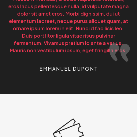
eros lacus pellentesque nulla, id vulputate magna
dolor sit amet eros. Morbi dignissim, dui ut
elementum laoreet, neque purus aliquet quam, at
ornare ipsum lorem in elit. Nunc id facilisis leo.
Duis porttitor ligula vitae risus pulvinar
fermentum. Vivamus pretium id ante a varius.
Mauris non vestibulum ipsum, eget fringilla eros.
EMMANUEL DUPONT