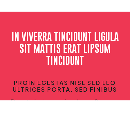
IN VIVERRA TINCIDUNT LIGULA
SIT MATTIS ERAT LIPSUM
TINCIDUNT
PROIN EGESTAS NISL SED LEO
ULTRICES PORTA. SED FINIBUS
Etiam et odio a lorem maximus rhoncus. Donec arcu
neque, tristique vulputate rhoncus varius, euismod non
nisi. Donec venenatis, orci eget finibus vestibulum, nisi
nulla lobortis mi, pretium condimentum nisi quam eget